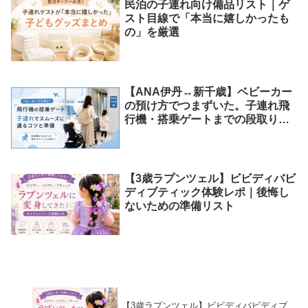
民泊の子連れ向け備品リスト｜ゲ
スト目線で「本当に嬉しかったも
の」を厳選
【ANA伊丹↔︎新千歳】ベビーカー
の預け方でつまずいた。子連れ飛
行機・搭乗ゲートまでの段取りと
注意点
【3歳ラプンツェル】ビビディバビ
ディブティック体験レポ｜後悔し
ないための準備リスト
【3歳ラプンツェル】ビビディバビディブ