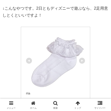
↓こんなやつです。2日ともディズニーで遊ぶなら、2足用意
しとくといいですよ！
n\a
靴下 レース フォーマル 2足セッ
ト (M 15-17cm 4～6歳)
メニュー
ホーム
検索
トップ
サイドバー