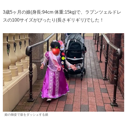
3歳5ヶ月の娘(身長:94cm 体重:15kg)で、ラプンツェルドレ
スの100サイズがぴったり(長さギリギリ)でした！
姫の御姿で坂をダッシュする娘