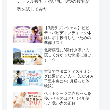
テーブル授乳・添い乳、3つの授乳姿
勢を試してみた
【3歳ラプンツェル】ビビ
ディバビディブティック体
験レポ｜後悔しないための
準備リスト
北野病院に3回付き添い入
院して分かった快適に過ご
すコツ
大阪でマタニティスイミン
グに通いたい人へ【COSPA
千里中央に4ヶ月通った体
験談】
ペットシーツに赤ちゃんを
寝かせるのはアリ！4年使
った我が家の正解