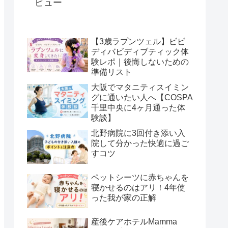
ビュー
【3歳ラプンツェル】ビビ
ディバビディブティック体
験レポ｜後悔しないための
準備リスト
大阪でマタニティスイミン
グに通いたい人へ【COSPA
千里中央に4ヶ月通った体
験談】
北野病院に3回付き添い入
院して分かった快適に過ご
すコツ
ペットシーツに赤ちゃんを
寝かせるのはアリ！4年使
った我が家の正解
産後ケアホテルMamma