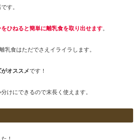
器です。
ーをひねると簡単に離乳食を取り出せます
。
、離乳食はただでさえイライラします。
ズがオススメ
です！
小分けにできるので末長く使えます。
した！