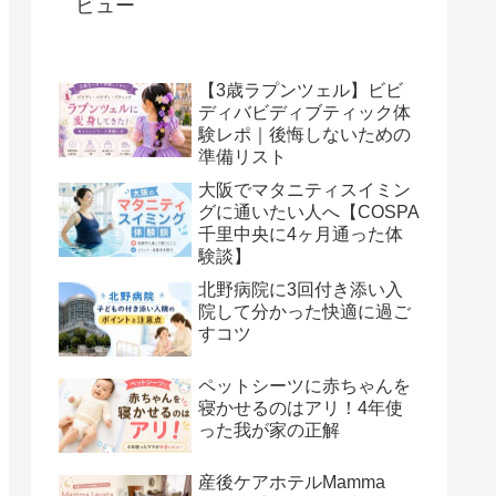
ビュー
【3歳ラプンツェル】ビビ
ディバビディブティック体
験レポ｜後悔しないための
準備リスト
大阪でマタニティスイミン
グに通いたい人へ【COSPA
千里中央に4ヶ月通った体
験談】
北野病院に3回付き添い入
院して分かった快適に過ご
すコツ
ペットシーツに赤ちゃんを
寝かせるのはアリ！4年使
った我が家の正解
産後ケアホテルMamma