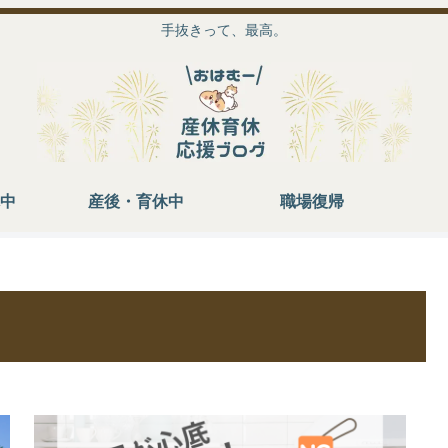
手抜きって、最高。
中
産後・育休中
職場復帰