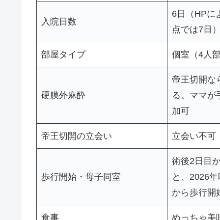
6日（HPに
入院日数
点では7日
部屋タイプ
個室（4人
帝王切開な
硬膜外麻酔
る。ママが
加可
帝王切開の立会い
立会い不可
術後2日目
歩行開始・母子同室
と、2026
から歩行開
食事
めっちゃ美