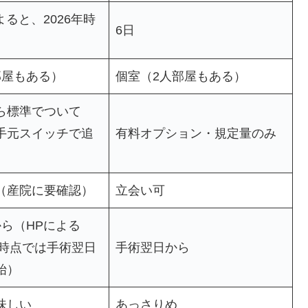
よると、2026年時
6日
）
部屋もある）
個室（2人部屋もある）
ら標準でついて
手元スイッチで追
有料オプション・規定量のみ
（産院に要確認）
立会い可
から（HPによる
年時点では手術翌日
手術翌日から
始）
味しい
あっさりめ