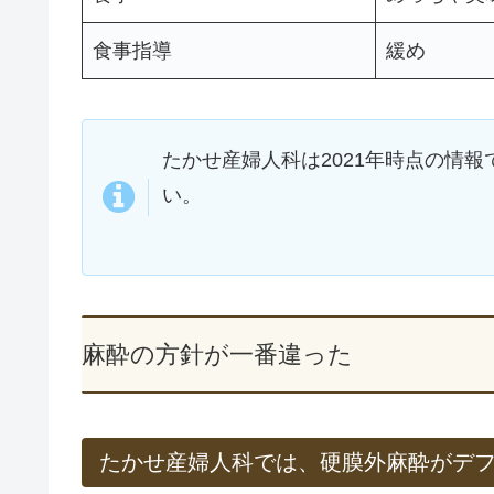
食事指導
緩め
たかせ産婦人科は2021年時点の情
い。
麻酔の方針が一番違った
たかせ産婦人科では、硬膜外麻酔がデ