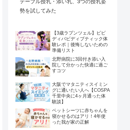
テーブル授乳・添い乳、3つの授乳姿
勢を試してみた
【3歳ラプンツェル】ビビ
ディバビディブティック体
験レポ｜後悔しないための
準備リスト
北野病院に3回付き添い入
院して分かった快適に過ご
すコツ
大阪でマタニティスイミン
グに通いたい人へ【COSPA
千里中央に4ヶ月通った体
験談】
ペットシーツに赤ちゃんを
寝かせるのはアリ！4年使
った我が家の正解