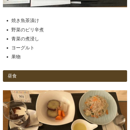
焼き魚茶漬け
野菜のピリ辛煮
青菜の煮浸し
ヨーグルト
果物
昼食