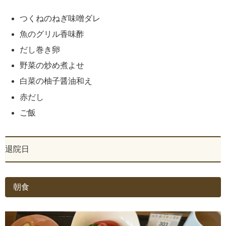
つくねのねぎ味噌ダレ
魚のグリル香味酢
だし巻き卵
野菜の炒め煮よせ
白菜の柚子醤油和え
赤だし
ご飯
退院日
朝食