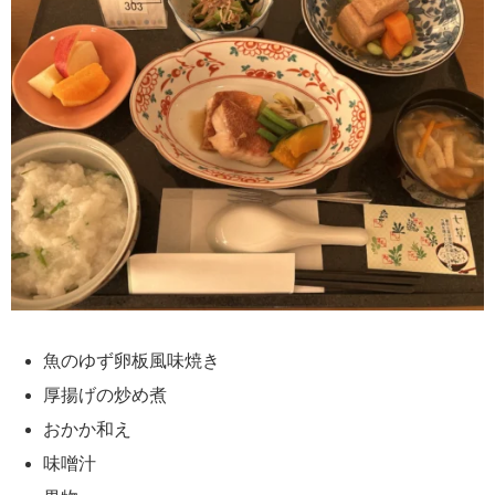
魚のゆず卵板風味焼き
厚揚げの炒め煮
おかか和え
味噌汁